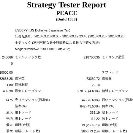
Strategy Tester Report
PEACE
(Build 1380)
USDJPY (US Dollar vs Japanese Yen)
15分足(M15) 2013.09.20 00:00 - 2023.09.19 23:45 (2013.09.20 - 2023.09.20)
全ティック (利用可能な最小時間枠による最も正確な方法)
MagicNumber=2023090001; Lots=0.2;
モデルティック数
モデリング品質
246066
218700835
0
スプレッド
10000.00
総利益
総損失
32663.28
73330.72
期待利得
1.80
22.14
最大ドローダウン
相対ドローダウン
409.38
970.58 (4.63%)
売りポジション(勝率%）
買いポジション(勝率
1475
47 (76.60%)
勝率(%)
負率 (%)
642 (43.53%)
最大
勝トレード
敗トレード
333.19
平均
勝トレード
敗トレード
114.22
最大
連勝(金額)
連敗(金額)
19 (2656.73)
最大
連勝(トレード数)
連敗(トレード数)
2656.73 (19)