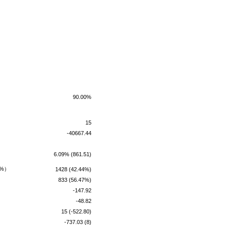
90.00%
15
-40667.44
6.09% (861.51)
%）
1428 (42.44%)
833 (56.47%)
-147.92
-48.82
15 (-522.80)
-737.03 (8)