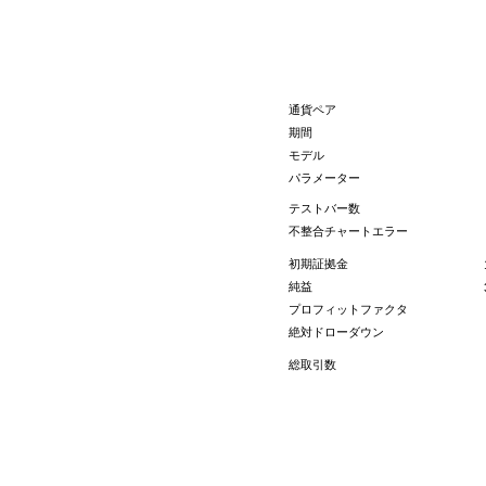
通貨ペア
期間
モデル
パラメーター
テストバー数
不整合チャートエラー
初期証拠金
純益
プロフィットファクタ
絶対ドローダウン
総取引数