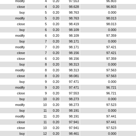
modify
4
0.20
97.553
96.803
close
4
0.20
98.628
96.803
buy
5
0.20
98.763
0.000
modify
5
0.20
98.763
98.013
close
5
0.20
98.419
98.013
buy
6
0.20
98.109
0.000
modify
6
0.20
98.109
97.359
buy
7
0.20
98.171
0.000
modify
7
0.20
98.171
97.421
close
7
0.20
98.156
97.421
close
6
0.20
98.156
97.359
buy
8
0.20
98.313
0.000
modify
8
0.20
98.313
97.563
close
8
0.20
98.081
97.563
buy
9
0.20
97.471
0.000
modify
9
0.20
97.471
96.721
close
9
0.20
97.553
96.721
buy
10
0.20
98.273
0.000
modify
10
0.20
98.273
97.523
buy
11
0.20
98.191
0.000
modify
11
0.20
98.191
97.441
close
11
0.20
97.941
97.441
close
10
0.20
97.941
97.523
buy
12
0.20
98.461
0.000