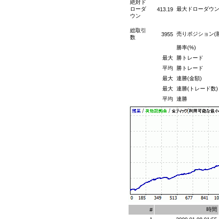
絶対ド
ローダ
最大ドローダウ
413.19
ウン
総取引
売りポジション(
3955
数
勝率(%)
最大
勝トレード
平均
勝トレード
最大
連勝(金額)
最大
連勝(トレード数)
平均
連勝
時間
#