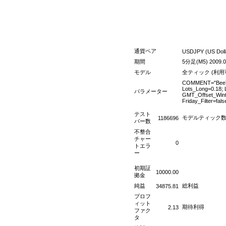
通貨ペア
USDJPY (US Doll
期間
5分足(M5) 2009.01.
モデル
全ティック (利
COMMENT="BeeTec
Lots_Long=0.18; 
パラメーター
GMT_Offset_Wint
Friday_Filter=fal
テスト
モデルティック
1186696
バー数
不整合
チャー
0
トエラ
ー
初期証
10000.00
拠金
純益
総利益
34875.81
プロフ
ィット
期待利得
2.13
ファク
タ