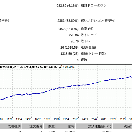
ン
相対ドローダウン
983.89 (6.16%)
勝率%）
買いポジション(勝率%）
2381 (58.80%)
負率 (%)
2452 (62.00%)
敗トレード
226.84
敗トレード
26.76
連敗(金額)
26 (1318.59)
連敗(トレード数)
1318.59 (26)
連敗
4
取引種別
注文番号
数量
価格
決済逆指値(S/L)
決済指