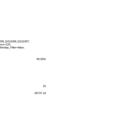
05,11011006,11011007;
Loss=120;
nday_Filter=false;
90.00%
15
-30737.10