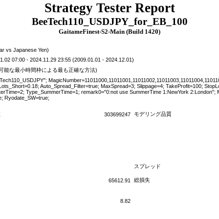
Strategy Tester Report
BeeTech110_USDJPY_for_EB_100
GaitameFinest-S2-Main (Build 1420)
ar vs Japanese Yen)
02 07:00 - 2024.11.29 23:55 (2009.01.01 - 2024.12.01)
用可能な最小時間枠による最も正確な方法)
h110_USDJPY"; MagicNumber=11011000,11011001,11011002,11011003,11011004,110110
Lots_Short=0.18; Auto_Spread_Filter=true; MaxSpread=3; Slippage=4; TakeProfit=100; Stop
erTime=2; Type_SummerTime=1; remark0="0:not use SummerTime 1:NewYork 2:London"; Mo
se; Ryodate_SW=true;
数
モデリング品質
303699247
スプレッド
総損失
65612.91
8.82